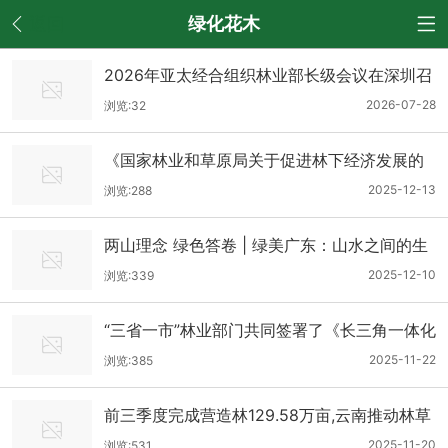
返回
绿化花木
2026年亚太经合组织林业部长级会议在深圳召
开
2026-07-28
浏览:32
《国家林业和草原局关于促进林下经济发展的
若干措施》印发
2025-12-13
浏览:288
两山理念 绿色答卷 | 绿美广东：山水之间的生
态进化
2025-12-10
浏览:339
“三省一市”林业部门共同签署了《长三角一体化
联合开展林业碳汇提升行动框架协议》
2025-11-22
浏览:385
前三季度完成营造林129.58万亩,云南推动林草
产业高质量发展
2025-11-20
浏览:531