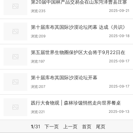
第20届中国林产品交易会在山东菏泽曹县庄寨
镇举行
2025-09-21
浏览:235
第十届库布其国际沙漠论坛闭幕 达成《共识》
2025-09-18
浏览:209
第五届世界生物圈保护区大会将于9月22日在
杭州开幕
2025-09-17
浏览:197
第十届库布其国际沙漠论坛开幕
2025-09-17
浏览:207
践行大食物观 | 森林珍馐悄然走向世界餐桌
2025-09-13
浏览:221
1
/31
下一页
上一页
首页
尾页