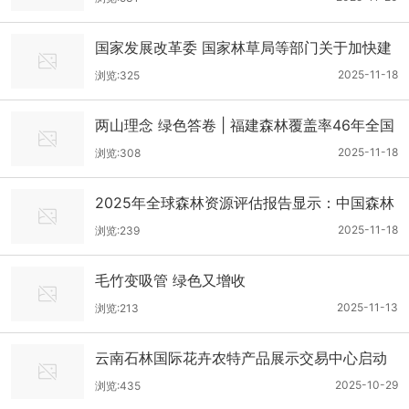
国家发展改革委 国家林草局等部门关于加快建
设现代化国有林场的意见
2025-11-18
浏览:325
两山理念 绿色答卷 | 福建森林覆盖率46年全国
第一 打造百姓“幸福靠山”
2025-11-18
浏览:308
2025年全球森林资源评估报告显示：中国森林
占多项“之最”
2025-11-18
浏览:239
毛竹变吸管 绿色又增收
2025-11-13
浏览:213
云南石林国际花卉农特产品展示交易中心启动
运营
2025-10-29
浏览:435