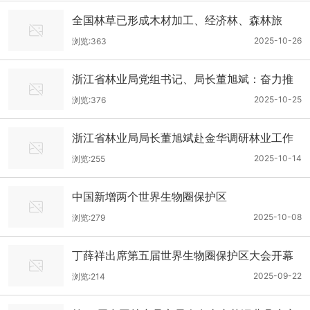
全国林草已形成木材加工、经济林、森林旅
游、林下经济4个产值超万亿元的支柱产业
2025-10-26
浏览:363
浙江省林业局党组书记、局长董旭斌：奋力推
进人与自然和谐共生现代化先行示范
2025-10-25
浏览:376
浙江省林业局局长董旭斌赴金华调研林业工作
2025-10-14
浏览:255
中国新增两个世界生物圈保护区
2025-10-08
浏览:279
丁薛祥出席第五届世界生物圈保护区大会开幕
式并致辞
2025-09-22
浏览:214